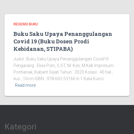
RESENSI BUKU
Buku Saku Upaya Penanggulangan
Covid 19 (Buku Dosen Prodi
Kebidanan, STIPABA)
Judul : Buku Saku Upaya Penanggulangan Covid19
Pengarang : Elise Putri, S.ST, M. Kes, M.Keb Impresum :
Pontianak, Kabant Sejati Tahun : 2020 Kolasi : 40 hal.;
ilus.; 10cm ISBN : 978-602-53166-6-1 Kata Kunci :
Read more
Kategori