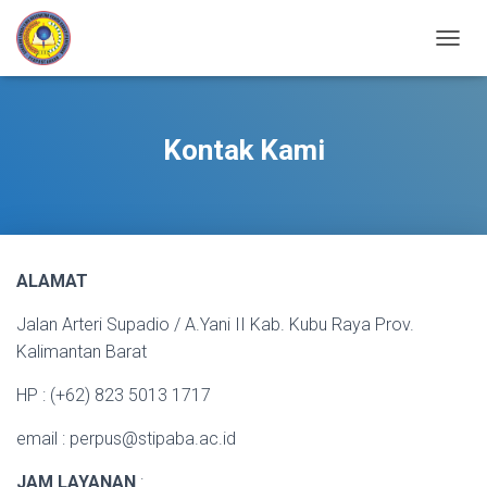
TOGGL
Kontak Kami
ALAMAT
Jalan Arteri Supadio / A.Yani II Kab. Kubu Raya Prov.
Kalimantan Barat
HP : (+62) 823 5013 1717
email : perpus@stipaba.ac.id
JAM LAYANAN
: